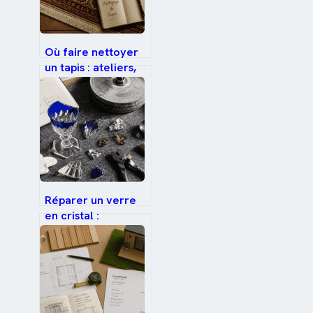
Où faire nettoyer
un tapis : ateliers,
services à domicile
et méthodes
professionnelles
pour un résultat
durable
Réparer un verre
en cristal :
retaillage ou
transformation,
quelle solution
privilégier ?