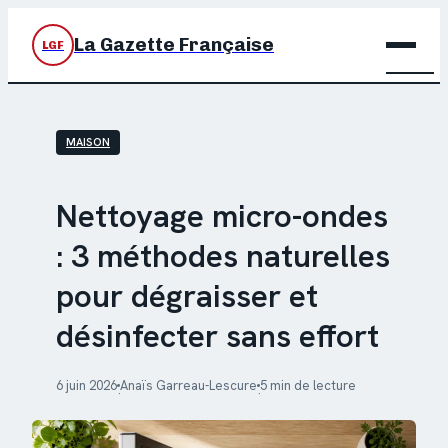
La Gazette Française
LGF
BRIC
MAISON
DÉC
JARD
Nettoyage micro-ondes
: 3 méthodes naturelles
MAIS
pour dégraisser et
désinfecter sans effort
6 juin 2026
Anaïs Garreau-Lescure
5 min de lecture
·
·