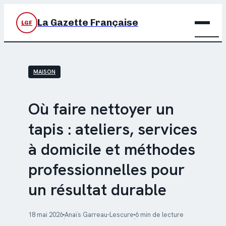
La Gazette Française
LGF
BRIC
MAISON
DÉC
JARD
Où faire nettoyer un
tapis : ateliers, services
MAIS
à domicile et méthodes
professionnelles pour
un résultat durable
18 mai 2026
Anaïs Garreau-Lescure
6 min de lecture
·
·