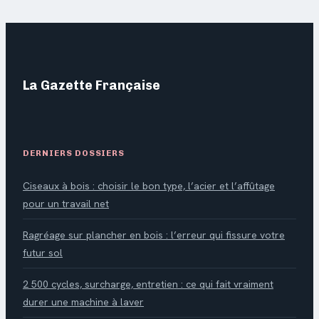
mobilier ? Fiabilité,
montage et SAV
passés au crible
La Gazette Française
DERNIERS DOSSIERS
Ciseaux à bois : choisir le bon type, l’acier et l’affûtage
pour un travail net
Ragréage sur plancher en bois : l’erreur qui fissure votre
futur sol
2 500 cycles, surcharge, entretien : ce qui fait vraiment
durer une machine à laver