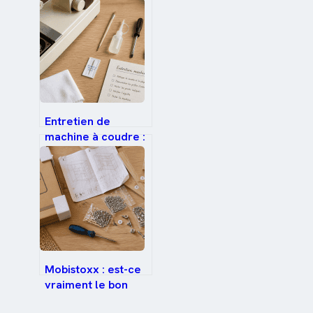
ce geste ruine
votre dalle OLED
Entretien de
machine à coudre :
5 étapes pour une
mécanique fluide
et durable
Mobistoxx : est-ce
vraiment le bon
choix pour votre