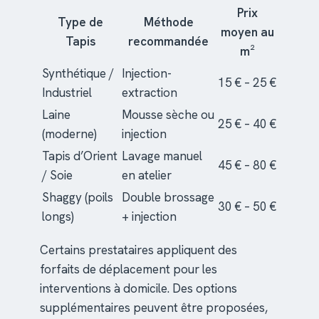
Prix
Type de
Méthode
moyen au
Tapis
recommandée
m²
Synthétique /
Injection-
15 € – 25 €
Industriel
extraction
Laine
Mousse sèche ou
25 € – 40 €
(moderne)
injection
Tapis d’Orient
Lavage manuel
45 € – 80 €
/ Soie
en atelier
Shaggy (poils
Double brossage
30 € – 50 €
longs)
+ injection
Certains prestataires appliquent des
forfaits de déplacement pour les
interventions à domicile. Des options
supplémentaires peuvent être proposées,