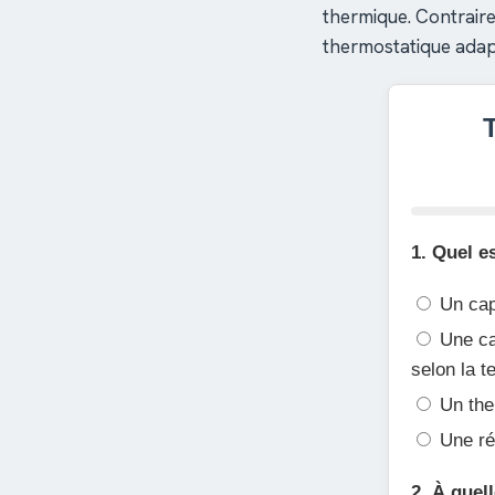
thermique. Contraire
thermostatique adapt
1. Quel e
Un cap
Une cap
selon la 
Un ther
Une rés
2. À quel