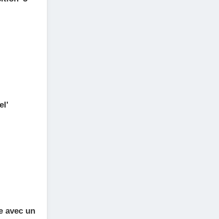
el'
e avec un