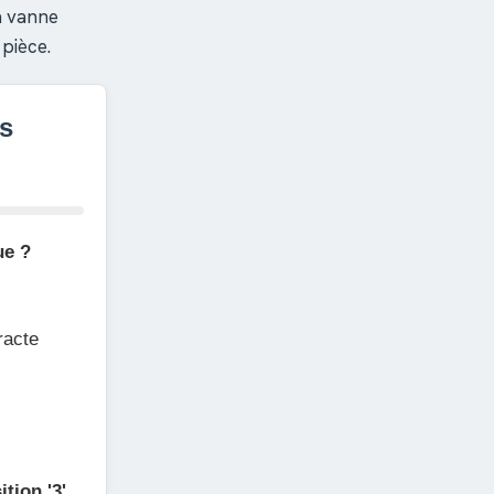
la vanne
 pièce.
s
ue ?
racte
tion '3'