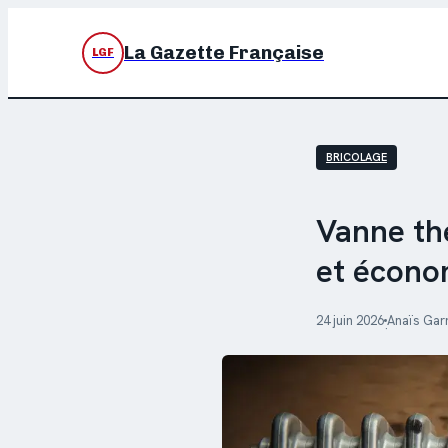
La Gazette Française
LGF
BRICOLAGE
Vanne th
et écono
24 juin 2026
Anaïs Gar
·