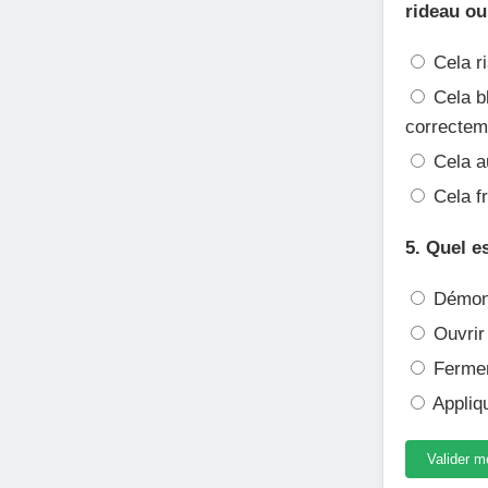
rideau ou
Cela r
Cela bl
correctem
Cela a
Cela fr
5. Quel e
Démonte
Ouvrir
Fermer
Appliqu
Valider 