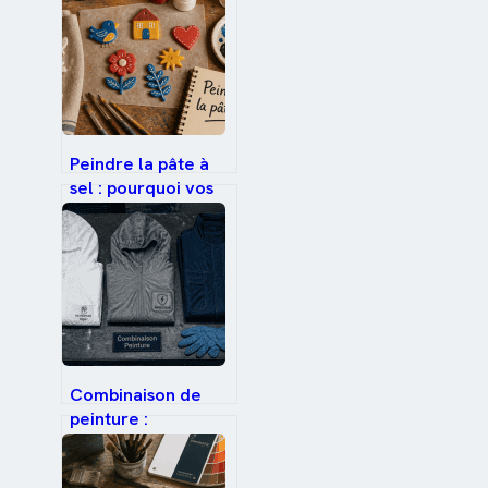
Peindre la pâte à
sel : pourquoi vos
couleurs s’écaillent
et comment
obtenir un rendu
professionnel
Combinaison de
peinture :
protection
antistatique ou