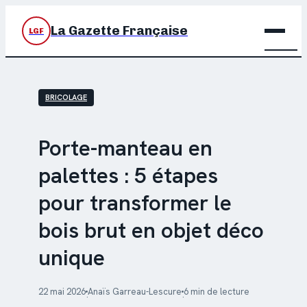
La Gazette Française
LGF
BRIC
BRICOLAGE
DÉC
JARD
Porte-manteau en
palettes : 5 étapes
MAIS
pour transformer le
bois brut en objet déco
unique
22 mai 2026
Anaïs Garreau-Lescure
6 min de lecture
·
·