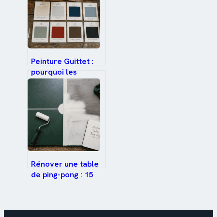
jetable, comment
garantir un fini
miroir ?
Peinture Guittet :
pourquoi les
professionnels
privilégient cette
marque depuis
1864
Rénover une table
de ping-pong : 15
de brillant max et
étapes pour un
rebond parfait