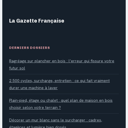
La Gazette Française
DERNIERS DOSSIERS
Ragréage sur plancher en bois : l’erreur qui fissure votre
futur sol
2 500 cycles, surcharge, entretien : ce qui fait vraiment
durer une machine à laver
Plain-pied, étage ou chalet : quel plan de maison en bois
choisir selon votre terrain ?
Décorer un mur blanc sans le surcharger : cadres,
étagères et lumière bien dosés