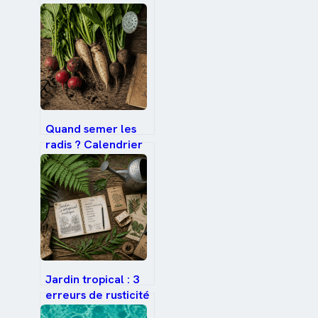
Le guide pour
choisir la résistance
adaptée
Quand semer les
radis ? Calendrier
complet et 3
secrets pour des
récoltes
croquantes
Jardin tropical : 3
erreurs de rusticité
et les bons réflexes