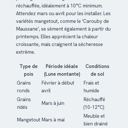
réchauffée, idéalement à 10°C minimum.
Attendez mars ou avril pour les installer. Les
variétés mangetout, comme le ‘Carouby de
Maussane’, se sèment également à partir du
printemps. Elles apprécient la chaleur
croissante, mais craignent la sécheresse
extrême.
Type de
Période idéale
Conditions
pois
(Lune montante)
de sol
Grains
Février à début
Frais et
ronds
avril
humide
Grains
Réchauffé
Mars à juin
ridés
(10-12°C)
Meuble et
Mangetout
Mars à mai
bien drainé