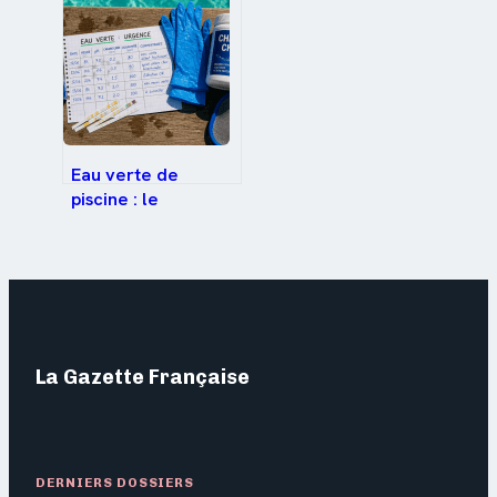
pour l’hiver
Eau verte de
piscine : le
protocole choc
pour retrouver une
clarté immédiate
La Gazette Française
DERNIERS DOSSIERS