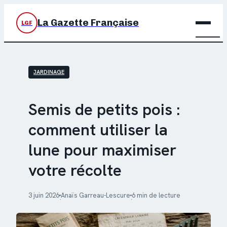
La Gazette Française
LGF
BRIC
JARDINAGE
DÉC
JARD
Semis de petits pois :
comment utiliser la
MAIS
lune pour maximiser
votre récolte
3 juin 2026
Anaïs Garreau-Lescure
6 min de lecture
·
·