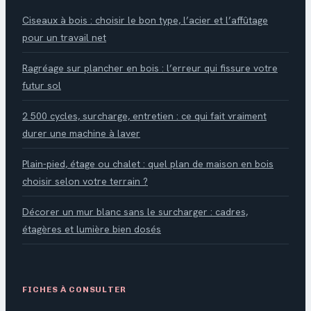
Ciseaux à bois : choisir le bon type, l’acier et l’affûtage
pour un travail net
Ragréage sur plancher en bois : l’erreur qui fissure votre
futur sol
2 500 cycles, surcharge, entretien : ce qui fait vraiment
durer une machine à laver
Plain-pied, étage ou chalet : quel plan de maison en bois
choisir selon votre terrain ?
Décorer un mur blanc sans le surcharger : cadres,
étagères et lumière bien dosés
FICHES À CONSULTER