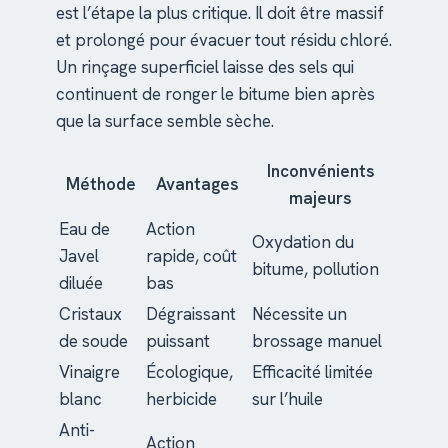
est l’étape la plus critique. Il doit être massif
et prolongé pour évacuer tout résidu chloré.
Un rinçage superficiel laisse des sels qui
continuent de ronger le bitume bien après
que la surface semble sèche.
Inconvénients
Méthode
Avantages
majeurs
Eau de
Action
Oxydation du
Javel
rapide, coût
bitume, pollution
diluée
bas
Cristaux
Dégraissant
Nécessite un
de soude
puissant
brossage manuel
Vinaigre
Écologique,
Efficacité limitée
blanc
herbicide
sur l’huile
Anti-
Action