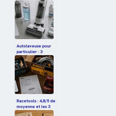
réussir vos enduits
de 1,5 cm maximum
Autolaveuse pour
particulier : 3
critères pour
choisir votre
modèle idéal
Racetools : 4,8/5 de
moyenne et les 3
pièges à éviter