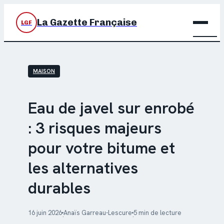
La Gazette Française
LGF
BRIC
MAISON
DÉC
JARD
Eau de javel sur enrobé
: 3 risques majeurs
MAIS
pour votre bitume et
les alternatives
durables
16 juin 2026
Anaïs Garreau-Lescure
5 min de lecture
·
·