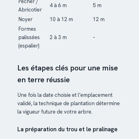
Pêcher /
4 à 6 m
5 m
Abricotier
Noyer
10 à 12 m
12 m
Formes
palissées
2 à 3 m
–
(espalier)
Les étapes clés pour une mise
en terre réussie
Une fois la date choisie et l’emplacement
validé, la technique de plantation détermine
la vigueur future de votre arbre.
La préparation du trou et le pralinage