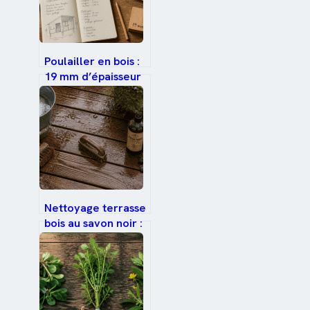
Poulailler en bois :
19 mm d’épaisseur
et 3 règles
d’urbanisme pour
éviter l’amende
Nettoyage terrasse
bois au savon noir :
2 doses et 1
brossage pour un
résultat
impeccable