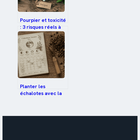
Pourpier et toxicité
: 3 risques réels à
connaître avant de
le consommer
Planter les
échalotes avec la
lune : calendrier,
variétés et astuces
de drainage