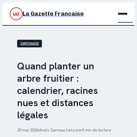
La Gazette Française
LGF
BRIC
JARDINAGE
DÉC
JARD
Quand planter un
arbre fruitier :
MAIS
calendrier, racines
nues et distances
légales
29 mai 2026
Anaïs Garreau-Lescure
5 min de lecture
·
·