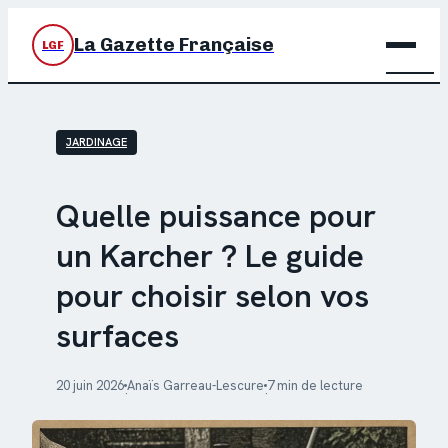
La Gazette Française
LGF
BRIC
JARDINAGE
DÉC
JARD
Quelle puissance pour
un Karcher ? Le guide
MAIS
pour choisir selon vos
surfaces
20 juin 2026
Anaïs Garreau-Lescure
7 min de lecture
·
·