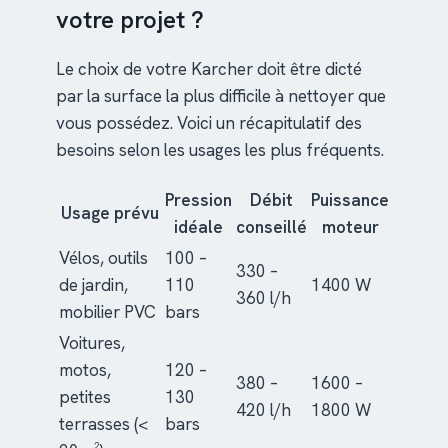
votre projet ?
Le choix de votre Karcher doit être dicté
par la surface la plus difficile à nettoyer que
vous possédez. Voici un récapitulatif des
besoins selon les usages les plus fréquents.
Pression
Débit
Puissance
Usage prévu
idéale
conseillé
moteur
Vélos, outils
100 –
330 –
de jardin,
110
1400 W
360 l/h
mobilier PVC
bars
Voitures,
motos,
120 –
380 –
1600 –
petites
130
420 l/h
1800 W
terrasses (<
bars