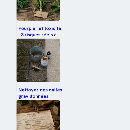
Pourpier et toxicité
: 3 risques réels à
connaître avant de
le consommer
Nettoyer des dalles
gravillonnées
noircies : 4
méthodes pour les
restaurer sans les
abîmer