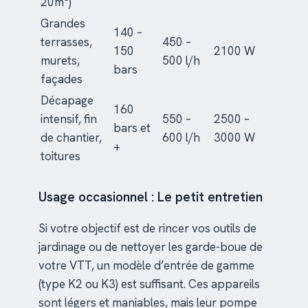
20m²)
Grandes
140 –
terrasses,
450 –
150
2100 W
murets,
500 l/h
bars
façades
Décapage
160
intensif, fin
550 –
2500 –
bars et
de chantier,
600 l/h
3000 W
+
toitures
Usage occasionnel : Le petit entretien
Si votre objectif est de rincer vos outils de
jardinage ou de nettoyer les garde-boue de
votre VTT, un modèle d’entrée de gamme
(type K2 ou K3) est suffisant. Ces appareils
sont légers et maniables, mais leur pompe