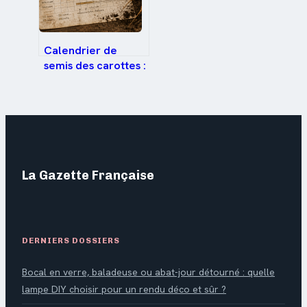
Calendrier de
semis des carottes :
choisir la bonne
variété pour une
récolte toute
l’année
La Gazette Française
DERNIERS DOSSIERS
Bocal en verre, baladeuse ou abat-jour détourné : quelle
lampe DIY choisir pour un rendu déco et sûr ?