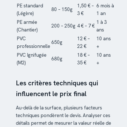
PE standard
1,50 € –
6 mois à
80 – 150g
(Légère)
3 €
1 an
PE armée
1 à 3
200 – 250g
4 € – 7 €
(Chantier)
ans
PVC
12 € –
10 ans
650g
professionnelle
22 €
+
PVC Ignifugée
18 € –
10 ans
680g
(M2)
35 €
+
Les critères techniques qui
influencent le prix final
Au-delà de la surface, plusieurs facteurs
techniques pondèrent le devis. Analyser ces
détails permet de mesurer la valeur réelle de