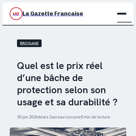
La Gazette Française
LGF
BRIC
BRICOLAGE
DÉC
JARD
Quel est le prix réel
d’une bâche de
MAIS
protection selon son
usage et sa durabilité ?
30 juin 2026
Anaïs Garreau-Lescure
5 min de lecture
·
·