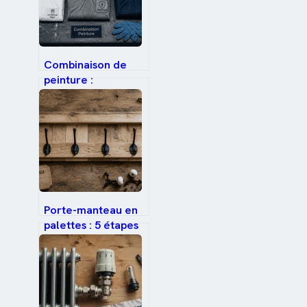
Combinaison de
peinture :
protection
antistatique ou
jetable, comment
garantir un fini
miroir ?
Porte-manteau en
palettes : 5 étapes
pour transformer
le bois brut en objet
déco unique