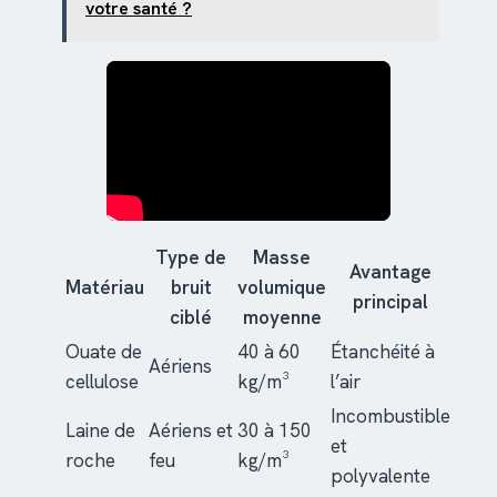
votre santé ?
Type de
Masse
Avantage
Matériau
bruit
volumique
principal
ciblé
moyenne
Ouate de
40 à 60
Étanchéité à
Aériens
cellulose
kg/m³
l’air
Incombustible
Laine de
Aériens et
30 à 150
et
roche
feu
kg/m³
polyvalente