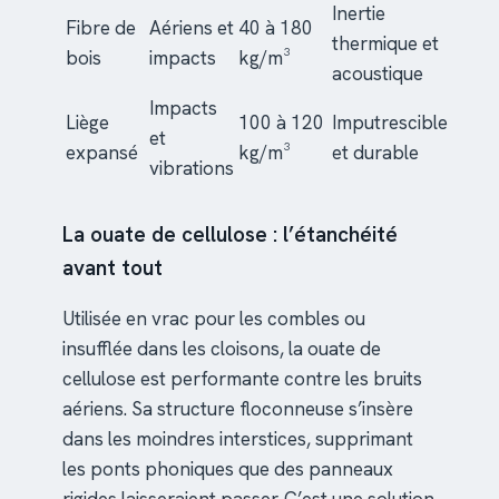
Inertie
Fibre de
Aériens et
40 à 180
thermique et
bois
impacts
kg/m³
acoustique
Impacts
Liège
100 à 120
Imputrescible
et
expansé
kg/m³
et durable
vibrations
La ouate de cellulose : l’étanchéité
avant tout
Utilisée en vrac pour les combles ou
insufflée dans les cloisons, la ouate de
cellulose est performante contre les bruits
aériens. Sa structure floconneuse s’insère
dans les moindres interstices, supprimant
les ponts phoniques que des panneaux
rigides laisseraient passer. C’est une solution