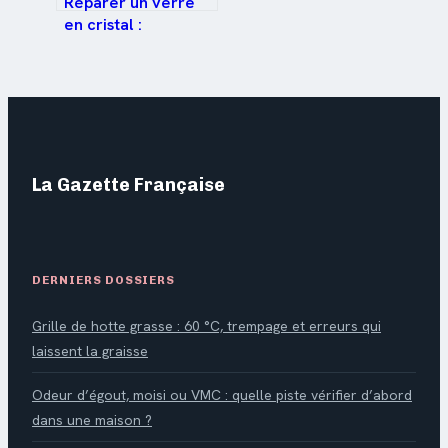
Réparer un verre
en cristal :
retaillage ou
transformation,
quelle solution
privilégier ?
La Gazette Française
DERNIERS DOSSIERS
Grille de hotte grasse : 60 °C, trempage et erreurs qui
laissent la graisse
Odeur d’égout, moisi ou VMC : quelle piste vérifier d’abord
dans une maison ?