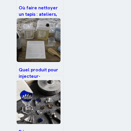
Où faire nettoyer
un tapis : ateliers,
services à domicile
et méthodes
professionnelles
pour un résultat
durable
Quel produit pour
injecteur-
extracteur choisir :
préserver votre
moteur, éliminer
les taches et
garantir un séchage
rapide