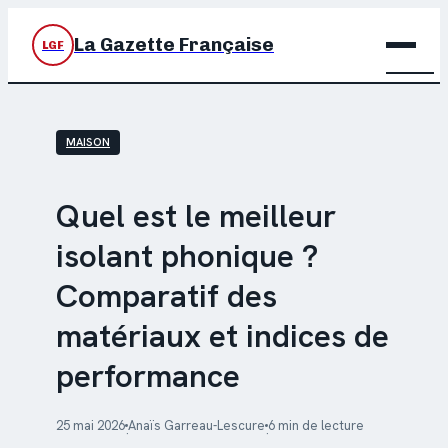
La Gazette Française
LGF
BRIC
MAISON
DÉC
JARD
Quel est le meilleur
isolant phonique ?
MAIS
Comparatif des
matériaux et indices de
performance
25 mai 2026
Anaïs Garreau-Lescure
6 min de lecture
·
·