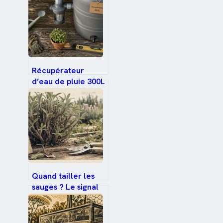
Récupérateur
d’eau de pluie 300L
: le choix idéal pour
arroser 50 m² sans
gaspiller
Quand tailler les
sauges ? Le signal
visuel pour une
floraison jusqu’aux
gelées