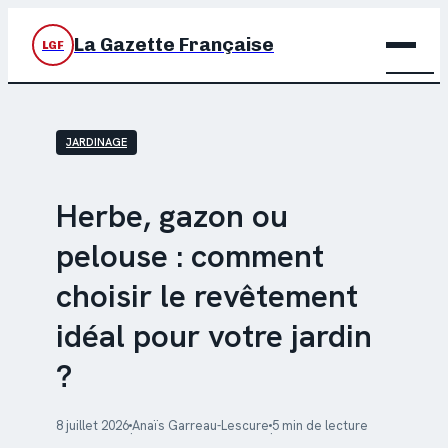
La Gazette Française
LGF
BRIC
JARDINAGE
DÉC
JARD
Herbe, gazon ou
pelouse : comment
MAIS
choisir le revêtement
idéal pour votre jardin
?
8 juillet 2026
Anaïs Garreau-Lescure
5 min de lecture
·
·