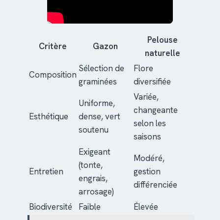
Pelouse
Critère
Gazon
naturelle
Sélection de
Flore
Composition
graminées
diversifiée
Variée,
Uniforme,
changeante
Esthétique
dense, vert
selon les
soutenu
saisons
Exigeant
Modéré,
(tonte,
Entretien
gestion
engrais,
différenciée
arrosage)
Biodiversité
Faible
Élevée