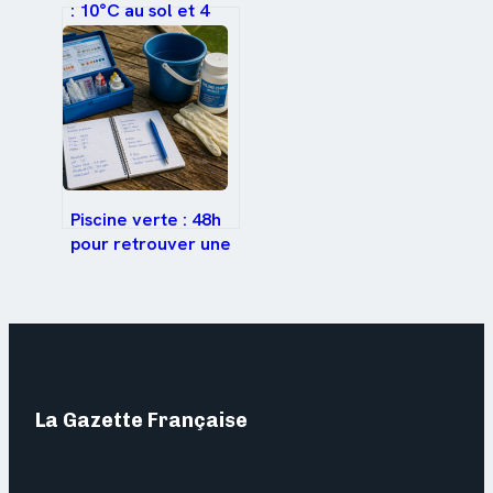
: 10°C au sol et 4
étapes pour éviter
la montée en
graine
Piscine verte : 48h
pour retrouver une
eau cristalline sans
vidange
La Gazette Française