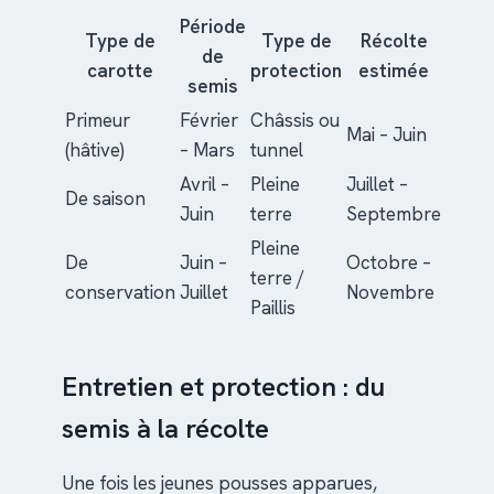
Période
Type de
Type de
Récolte
de
carotte
protection
estimée
semis
Primeur
Février
Châssis ou
Mai – Juin
(hâtive)
– Mars
tunnel
Avril –
Pleine
Juillet –
De saison
Juin
terre
Septembre
Pleine
De
Juin –
Octobre –
terre /
conservation
Juillet
Novembre
Paillis
Entretien et protection : du
semis à la récolte
Une fois les jeunes pousses apparues,