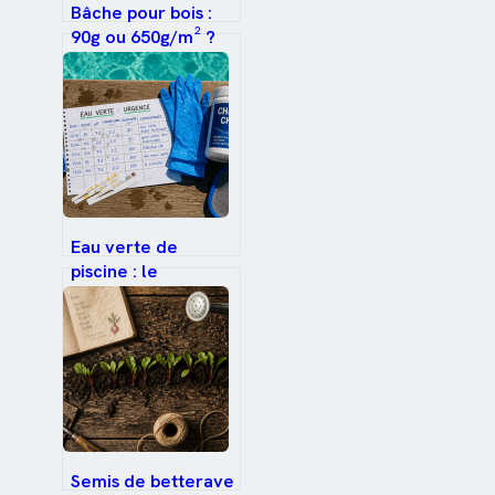
Bâche pour bois :
90g ou 650g/m² ?
Le guide pour
choisir la résistance
adaptée
Eau verte de
piscine : le
protocole choc
pour retrouver une
clarté immédiate
Semis de betterave