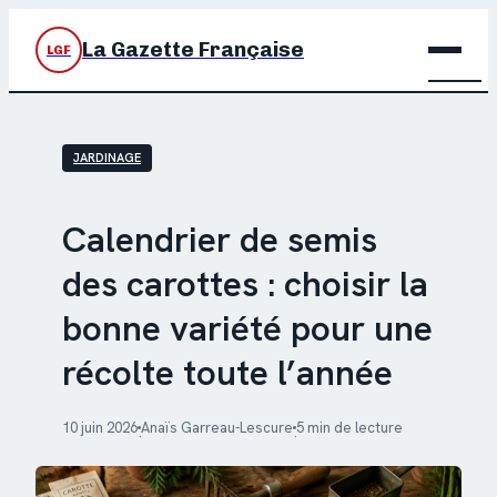
La Gazette Française
LGF
BRIC
JARDINAGE
DÉC
JARD
Calendrier de semis
des carottes : choisir la
MAIS
bonne variété pour une
récolte toute l’année
10 juin 2026
Anaïs Garreau-Lescure
5 min de lecture
·
·